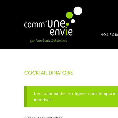
Les commandes en lignes sont temporai
inactives