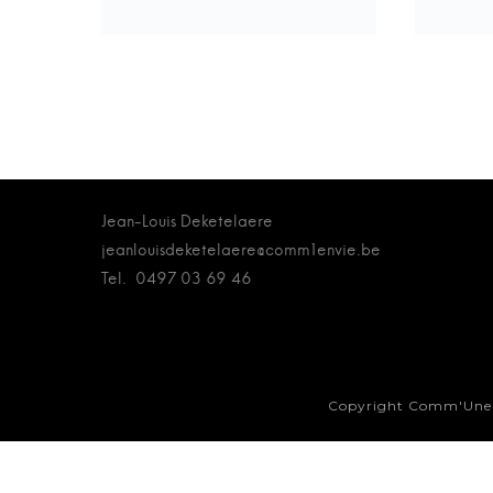
Jean-Louis Deketelaere
jeanlouisdeketelaere@comm1envie.be
Tel. 0497 03 69 46
Copyright Comm'Une E