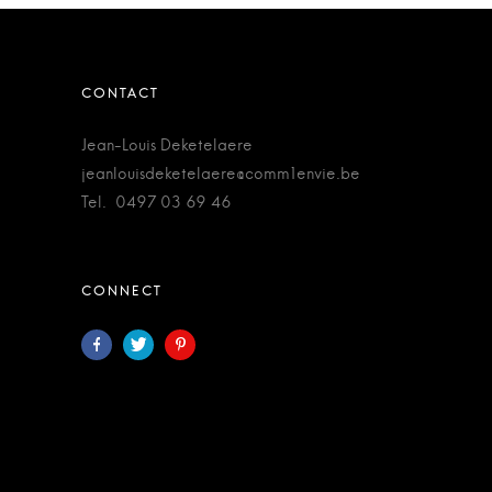
Jean-Louis Deketelaere
jeanlouisdeketelaere@comm1envie.be
Tel. 0497 03 69 46