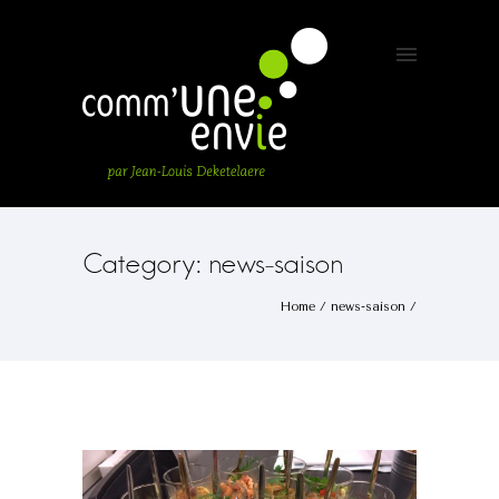
Category: news-saison
Home
/
news-saison
/