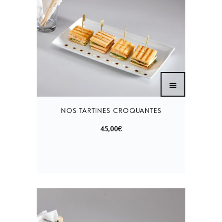
45,00
€