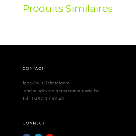
Produits Similaires
Jean-Louis Deketelaere
jeanlouisdeketelaere@comm1envie.be
Tel. 0497 03 69 46